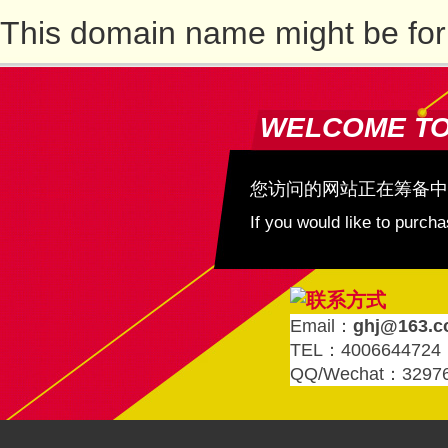
This domain name might be for
WELCOME T
您访问的网站正在筹备中
If you would like to purc
Email：
ghj@163.
TEL：4006644724
QQ/Wechat：3297